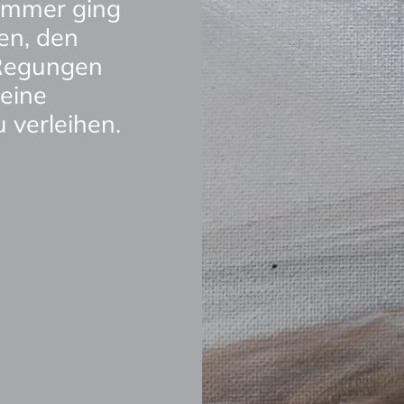
 immer ging 
n, den 
Regungen 
eine 
verleihen. 