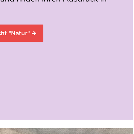
.
ht "Natur" 🡪