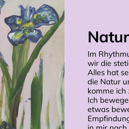
Natu
Im Rhythmu
wir die ste
Alles hat se
die Natur u
komme ich z
Ich bewege 
etwas beweg
Empfindunge
in mir nach