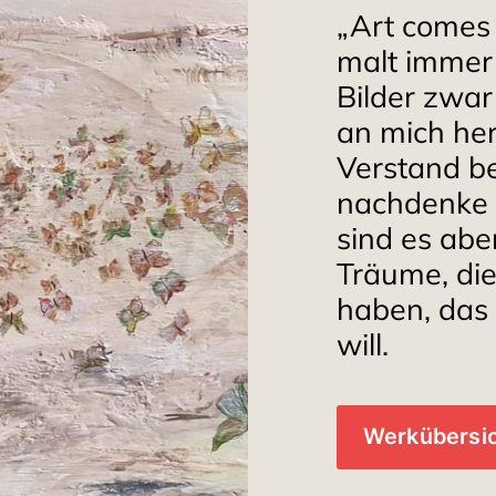
„Art comes 
malt immer 
Bilder zwa
an mich he
Verstand be
nachdenke o
sind es abe
Träume, die
haben, das 
will.
Werkübersich