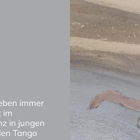
eben immer 
 im 
z in jungen 
den Tango 